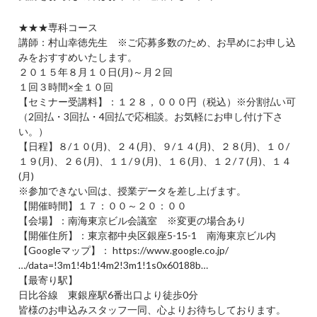
★★★専科コース
講師：村山幸徳先生 ※ご応募多数のため、お早めにお申し込
みをおすすめいたします。
２０１５年８月１０日(月)～月２回
１回３時間×全１０回
【セミナー受講料】：１２８，０００円（税込）※分割払い可
（2回払・3回払・4回払で応相談。お気軽にお申し付け下さ
い。）
【日程】８/１０(月)、２４(月)、９/１４(月)、２８(月)、１０/
１９(月)、２６(月)、１１/９(月)、１６(月)、１２/７(月)、１４
(月)
※参加できない回は、授業データを差し上げます。
【開催時間】１７：００～２０：００
【会場】：南海東京ビル会議室 ※変更の場合あり
【開催住所】：東京都中央区銀座5-15-1 南海東京ビル内
【Googleマップ】： https://www.google.co.jp/
…/data=!3m1!4b1!4m2!3m1!1s0x60188b…
【最寄り駅】
日比谷線 東銀座駅6番出口より徒歩0分
皆様のお申込みスタッフ一同、心よりお待ちしております。