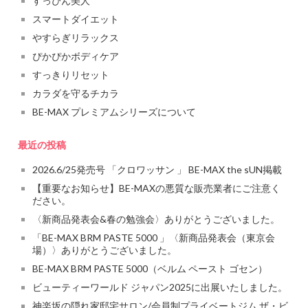
すっぴん美人
スマートダイエット
やすらぎリラックス
ぴかぴかボディケア
すっきりリセット
カラダを守るチカラ
BE-MAX プレミアムシリーズについて
最近の投稿
2026.6/25発売号 「クロワッサン 」 BE-MAX the sUN掲載
【重要なお知らせ】BE-MAXの悪質な販売業者にご注意く
ださい。
〈新商品発表会&春の勉強会〉ありがとうございました。
「BE-MAX BRM PASTE 5000 」〈新商品発表会（東京会
場）〉ありがとうございました。
BE-MAX BRM PASTE 5000（ベルム ペースト ゴセン）
ビューティーワールド ジャパン2025に出展いたしました。
神楽坂の隠れ家邸宅サロン/会員制プライベートジム ザ・ビ