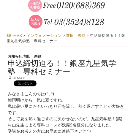
BE-MAX
>
インフォメーション
>
前田 奈緒
>
申込締切迫る！！銀
座九星気学塾 専科セミナー
お知らせ
,
前田 奈緒
申込締切迫る！！銀座九星気学
塾 専科セミナー
BEMAX
みなさまこんのちは(^_^)
梅雨明けから一気に夏ですね。
私は暑い夏におもいっきり汗を流し、熱く過ごすことが大好き
です。
そして夏を熱く過ごすのに欠かせないのが、九星気学塾！(笑)
村山先生による専科コースが残席5名様分になりました。
受講をお考えの方はお早めに連絡下さい(^^)/