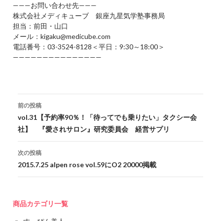
———お問い合わせ先———
株式会社メディキューブ 銀座九星気学塾事務局
担当：前田・山口
メール：kigaku@medicube.com
電話番号：03-3524-8128＜平日：9:30～18:00＞
———————————————
投稿ナビゲーション
前の投稿
vol.31【予約率90％！「待ってでも乗りたい」タクシー会
社】 『愛されサロン』研究委員会 経営サプリ
次の投稿
2015.7.25 alpen rose vol.59にO2 20000掲載
商品カテゴリ一覧