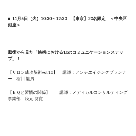
■
11
月5日（火）10:30～12:30 【東京】20名限定 ＜中央区
銀座＞
脳術から見た「施術における10のコミュニケーションステッ
プ」！
【サロン成功脳術vol.10】 講師：アンチエイジングプランナ
ー 稲川 龍男
【ＥＱと習慣の関係】 講師：メディカルコンサルティング
事業部 秋元 良寛