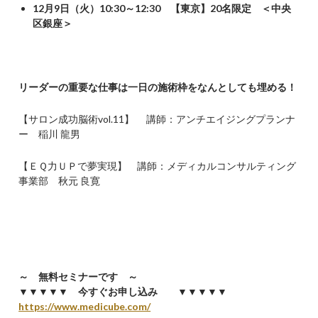
12
月9日（火）10:30～12:30 【東京】
20
名限定
＜中央
区銀座＞
リーダーの重要な仕事は一日の施術枠をなんとしても埋める！
【サロン成功脳術vol.11】 講師：アンチエイジングプランナ
ー 稲川 龍男
【ＥＱ力ＵＰで夢実現】 講師：メディカルコンサルティング
事業部 秋元 良寛
～ 無料セミナーです ～
▼▼▼▼▼ 今すぐお申し込み ▼▼▼▼▼
https://www.medicube.com/