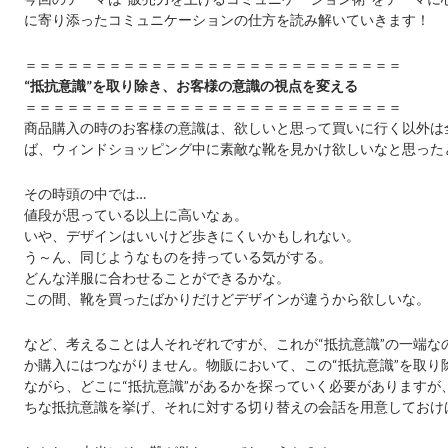
に寄り添ったコミュニケーションの仕方を読み解いていきます！
＝＝＝＝＝＝＝＝＝＝＝＝＝＝＝＝＝＝＝＝＝＝＝＝＝＝＝
“抵抗意識”を取り除き、お客様の意識の視点を変える
＝＝＝＝＝＝＝＝＝＝＝＝＝＝＝＝＝＝＝＝＝＝＝＝＝＝＝
商品購入の時のお客様の意識は、欲しいと思って買いに行く以外は全
ば、ウィンドショッピング中に素敵な靴を見かけ欲しいなと思った
その時頭の中では…
値段が思っている以上に高いなぁ。
いや、デザインはいいけど歩きにくいかもしれない。
う～ん、同じようなものを持っている気がする。
どんな洋服に合わせることができるかな。
この間、靴を買ったばかりだけどデザインが違うから欲しいな。
など、考えることは人それぞれですが、これが“抵抗意識”の一端な
か購入にはつながりません。物販において、この“抵抗意識”を取り
ながら、どこに“抵抗意識”があるかを探っていく必要がありますが
ちな抵抗意識を挙げ、それに対する切り替えの会話を用意しておけ