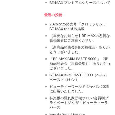
BE-MAX プレミアムシリーズについて
最近の投稿
2026.6/25発売号 「クロワッサン 」
BE-MAX the sUN掲載
【重要なお知らせ】BE-MAXの悪質な
販売業者にご注意ください。
〈新商品発表会&春の勉強会〉ありが
とうございました。
「BE-MAX BRM PASTE 5000 」〈新
商品発表会（東京会場）〉ありがとう
ございました。
BE-MAX BRM PASTE 5000（ベルム
ペースト ゴセン）
ビューティーワールド ジャパン2025
に出展いたしました。
神楽坂の隠れ家邸宅サロン/会員制プ
ライベートジム ザ・ビューティーラ
バーズ
Beauty Salon Lima rire