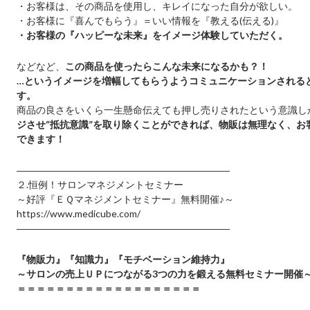
・お客様は、その商品を使用し、キレイになった自分が欲しい。
・お客様に『喜んでもらう』＝いい情報を『教える(伝える)』
・お客様の『ハッピーな未来』をイメージ体験
していただく。
などなど、
この商品を使ったらこんな未来になるかも？！
…というイメージを増幅してもらうようコミュニケーションされる
す。
商品の良さをいくら一生懸命伝えても押し売りされたという意識し
ジさせ
“
抵抗意識
”
を
取り除くことができれば、物販は無理なく、
お
できます！
――――――――――――――――――――――
２.恒例！サロンマネジメントセミナー
～好評『ＥＱマネジメントセミナー』無料開催♪～
https://www.medicube.com/
――――――――――――――――――――――
『物販力』『知識力』『モチベーション維持力』
～サロンの売上ＵＰにつながる3つの力を鍛える無料セミナー開催
＝＝＝＝＝＝＝＝＝＝＝＝＝＝＝＝＝＝＝