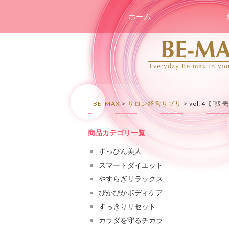
コンテンツへスキップ
ホーム
BE-MAX
>
サロン経営サプリ
>
vol.4【
商品カテゴリ一覧
すっぴん美人
スマートダイエット
やすらぎリラックス
ぴかぴかボディケア
すっきりリセット
カラダを守るチカラ