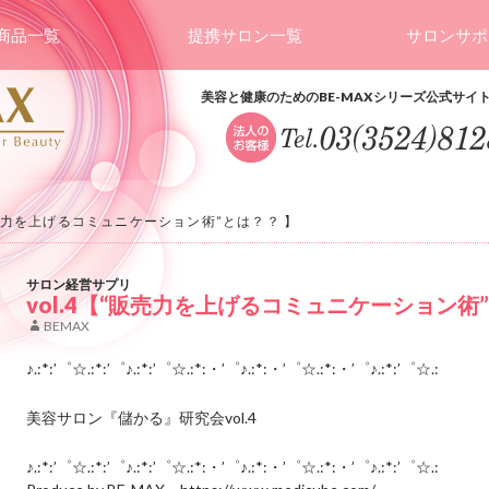
商品一覧
提携サロン一覧
サロンサポ
美容と健康のためのBE-MAXシリーズ公式サイ
“販売力を上げるコミュニケーション術”とは？？ 】
サロン経営サプリ
vol.4【“販売力を上げるコミュニケーション術
BEMAX
♪.:*:’゜☆.:*:’゜♪.:*:’゜☆.:*:・’゜♪.:*:・’゜☆.:*:・’゜♪.:*:’゜☆.:
美容サロン『儲かる』研究会vol.4
♪.:*:’゜☆.:*:’゜♪.:*:’゜☆.:*:・’゜♪.:*:・’゜☆.:*:・’゜♪.:*:’゜☆.: