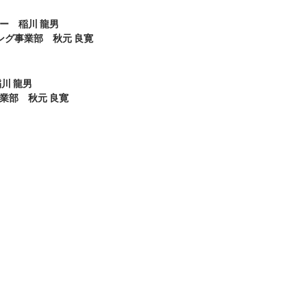
ー 稲川 龍男
グ事業部 秋元 良寛
川 龍男
部 秋元 良寛