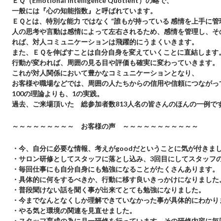
ＥＱ（Emotional Intelligence Quotient）の略で、
一般には『心の知能指数』と呼ばれています。
ＥＱとは、特別な能力 ではなく “誰もが持っている 感情を上手に管
人の思考や言動は感情によって左右されるため、感情を管理し、
そ
れば、
対人コミュニケーションは飛躍的にうまくいきます。
また、ＥＱを伸ばすことは自分自身を変えていくことに直結します
行動が変われば、周囲の見る目や評価も確実に変わっていきます。
これが対人関係において豊かなコミュニケーションとなり、
お客様や職場などでは、周囲の人たちからの信用や信頼につながっ
100
の理論よりも、1の実践。
過去、ご来場頂いた 総参加者数813人名の皆さんの
ほんの一例で
～～～～～～～～～ お客様の声 ～～～～～～～～～～～
・今、自分に必要な情報、考えがgoodだということに気が付きま
・
サロン研修としてスタッフに落とし込み、
3
回目にしてスタッフ
・
毎回仕事にも自分自身にも勉強になることがたくさんあります。
・
具体的に何をするべきか、行動に移す良いきっかけになりました
・
普段聞けない話を聞く事が出来てとても勉強になりました。
・
今までなんとなくしか理解できていなかった事が具体的にわかり
・やる気と環境の関連を見直せました。
・
スタッフ育成の為に月一研修を行っています。
その研修内容に毎