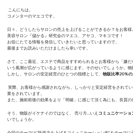
こんにちは。
コメンターのマエコです。
日々、どうしたらサロンの売上を上げることができるか？をお客様
美容サロン『儲かる』研究会のマエコ、アヤコ、マキコです！
お役にたてる情報を発信していきたいと思っていますので、
最後までお読みいただけましたら幸いです。
さて、ここ最近、エステで商品をすすめられるとお客様から「嫌だ
いう風潮が広がっているように感じます。そのせいでしょうか。物
しかし、サロンの安定経営のひとつの指標として、
物販比率
20
％の
実際、お客様から感謝されながら、しっかりと安定経営をされてい
業をされています。
また、施術前後の効果をより「明確」に感じて頂く為にも、良質の
そう、物販がイケナイのではなく、 売り方…いえ
コミュニケーショ
いでしょうか。
今回のテーマは“販売力を上げるコミュニケーション術”をテーマに