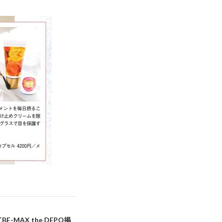
BE-MAX the DEPO掲