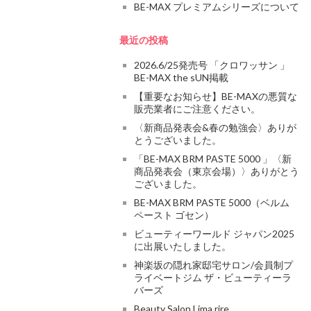
BE-MAX プレミアムシリーズについて
最近の投稿
2026.6/25発売号 「クロワッサン 」
BE-MAX the sUN掲載
【重要なお知らせ】BE-MAXの悪質な
販売業者にご注意ください。
〈新商品発表会&春の勉強会〉ありが
とうございました。
「BE-MAX BRM PASTE 5000 」〈新
商品発表会（東京会場）〉ありがとう
ございました。
BE-MAX BRM PASTE 5000（ベルム
ペースト ゴセン）
ビューティーワールド ジャパン2025
に出展いたしました。
神楽坂の隠れ家邸宅サロン/会員制プ
ライベートジム ザ・ビューティーラ
バーズ
Beauty Salon Lima rire