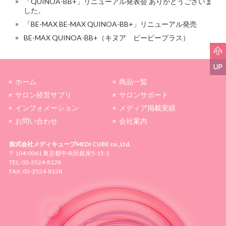
「QUINOA-BB+」リニューアル発表会 ありがとうございま
した。
「BE-MAX BE-MAX QUINOA-BB+」リニューアル発売
BE-MAX QUINOA-BB+（キヌア ビービープラス）
ホーム
商品一覧
サロン経営サプリ
サロンサポート
インフォメーション
メディア掲載実績
お問い合わせ
会社案内
株式会社メディキューブ
MEDI CUBE co.,Ltd.
〒104-0061 東京都中央区銀座5-15-1
TEL: 03-3524-8128
FAX: 03-3524-8138