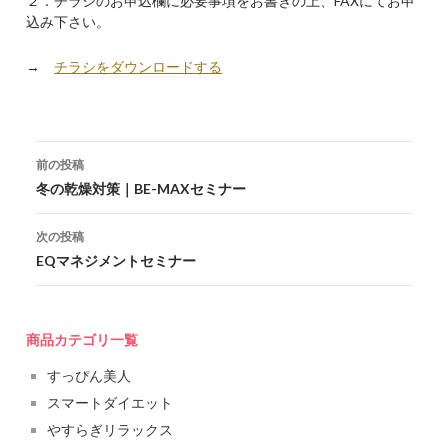
２．チラシのお申込欄に必要事項をお書きの上、FAXにてお申
込み下さい。
→
チラシをダウンロードする
投稿ナビゲーション
前の投稿
冬の乾燥対策｜BE-MAXセミナー
次の投稿
EQマネジメントセミナー
商品カテゴリ一覧
すっぴん美人
スマートダイエット
やすらぎリラックス