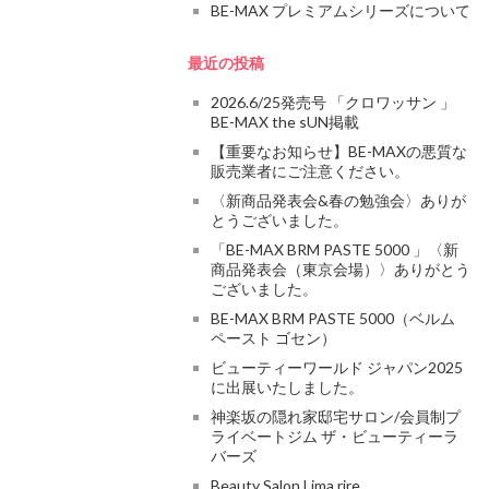
BE-MAX プレミアムシリーズについて
最近の投稿
2026.6/25発売号 「クロワッサン 」
BE-MAX the sUN掲載
【重要なお知らせ】BE-MAXの悪質な
販売業者にご注意ください。
〈新商品発表会&春の勉強会〉ありが
とうございました。
「BE-MAX BRM PASTE 5000 」〈新
商品発表会（東京会場）〉ありがとう
ございました。
BE-MAX BRM PASTE 5000（ベルム
ペースト ゴセン）
ビューティーワールド ジャパン2025
に出展いたしました。
神楽坂の隠れ家邸宅サロン/会員制プ
ライベートジム ザ・ビューティーラ
バーズ
Beauty Salon Lima rire