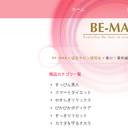
コンテンツへスキップ
ホーム
BE-MAX
>
認定サロン講習会
>
春だ！紫外
商品カテゴリ一覧
すっぴん美人
スマートダイエット
やすらぎリラックス
ぴかぴかボディケア
すっきりリセット
カラダを守るチカラ