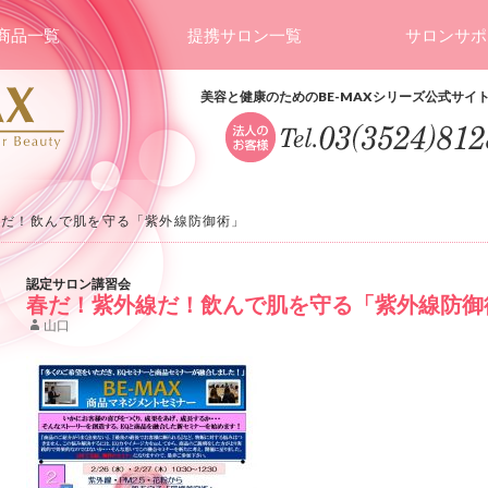
商品一覧
提携サロン一覧
サロンサポ
美容と健康のためのBE-MAXシリーズ公式サイ
線だ！飲んで肌を守る「紫外線防御術」
認定サロン講習会
春だ！紫外線だ！飲んで肌を守る「紫外線防御
山口