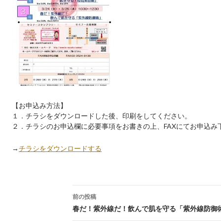
【お申込み方法】
１．チラシをダウンロードした後、印刷をしてください。
２．チラシのお申込欄に必要事項をお書きの上、FAXにてお申込み
→
チラシをダウンロードする
投稿ナビゲーション
前の投稿
春だ！紫外線だ！飲んで肌を守る「紫外線防御