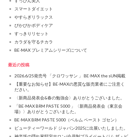
すっぴん美人
スマートダイエット
やすらぎリラックス
ぴかぴかボディケア
すっきりリセット
カラダを守るチカラ
BE-MAX プレミアムシリーズについて
最近の投稿
2026.6/25発売号 「クロワッサン 」 BE-MAX the sUN掲載
【重要なお知らせ】BE-MAXの悪質な販売業者にご注意く
ださい。
〈新商品発表会&春の勉強会〉ありがとうございました。
「BE-MAX BRM PASTE 5000 」〈新商品発表会（東京会
場）〉ありがとうございました。
BE-MAX BRM PASTE 5000（ベルム ペースト ゴセン）
ビューティーワールド ジャパン2025に出展いたしました。
神楽坂の隠れ家邸宅サロン/会員制プライベートジム ザ・ビ