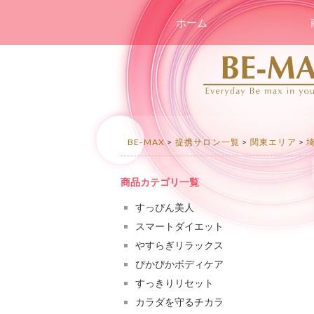
コンテンツへスキップ
ホーム
BE-MAX
>
提携サロン一覧
>
関東エリア
>
商品カテゴリ一覧
すっぴん美人
スマートダイエット
やすらぎリラックス
ぴかぴかボディケア
すっきりリセット
カラダを守るチカラ