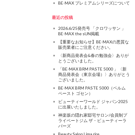
BE-MAX プレミアムシリーズについて
最近の投稿
2026.6/25発売号 「クロワッサン 」
BE-MAX the sUN掲載
【重要なお知らせ】BE-MAXの悪質な
販売業者にご注意ください。
〈新商品発表会&春の勉強会〉ありが
とうございました。
「BE-MAX BRM PASTE 5000 」〈新
商品発表会（東京会場）〉ありがとう
ございました。
BE-MAX BRM PASTE 5000（ベルム
ペースト ゴセン）
ビューティーワールド ジャパン2025
に出展いたしました。
神楽坂の隠れ家邸宅サロン/会員制プ
ライベートジム ザ・ビューティーラ
バーズ
Beauty Salon Lima rire